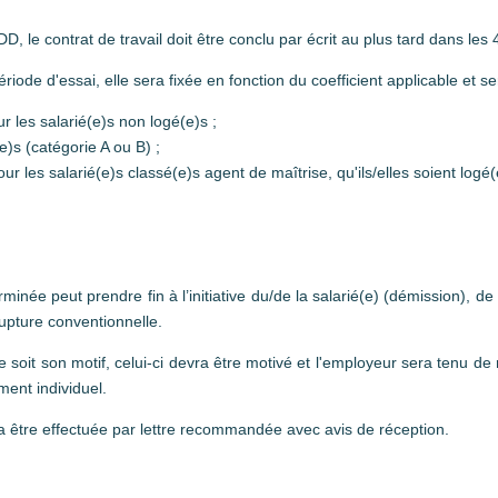
D, le contrat de travail doit être conclu par écrit au plus tard dans le
ériode d'essai, elle sera fixée en fonction du coefficient applicable et se
r les salarié(e)s non logé(e)s ;
e)s (catégorie A ou B) ;
ur les salarié(e)s classé(e)s agent de maîtrise, qu'ils/elles soient logé
rminée peut prendre fin à l’initiative du/de la salarié(e) (démission), d
rupture conventionnelle.
e soit son motif, celui-ci devra être motivé et l'employeur sera tenu d
ment individuel.
ra être effectuée par lettre recommandée avec avis de réception.