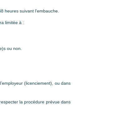
s 48 heures suivant l'embauche.
ra limitée à :
(e)s ou non.
e l’employeur (licenciement), ou dans
e respecter la procédure prévue dans