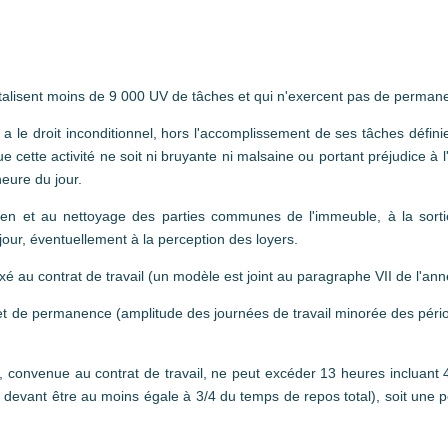
totalisent moins de 9 000 UV de tâches et qui n'exercent pas de perman
) a le droit inconditionnel, hors l'accomplissement de ses tâches définie
e cette activité ne soit ni bruyante ni malsaine ou portant préjudice à
heure du jour.
tien et au nettoyage des parties communes de l'immeuble, à la sorti
 jour, éventuellement à la perception des loyers.
 au contrat de travail (un modèle est joint au paragraphe VII de l'ann
et de permanence (amplitude des journées de travail minorée des pér
il, convenue au contrat de travail, ne peut excéder 13 heures incluant
 devant être au moins égale à 3/4 du temps de repos total), soit une p