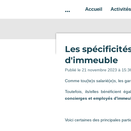
Passer
...
Accueil
Activité
au
contenu
principal
Les spécificité
d'immeuble
Publié le 21 novembre 2023 à 15:3
Comme tou(te)s salarié(e)s, les ga
Toutefois, ils/elles bénéficient é
concierges et employés d'immeu
Voici certaines des principales partic